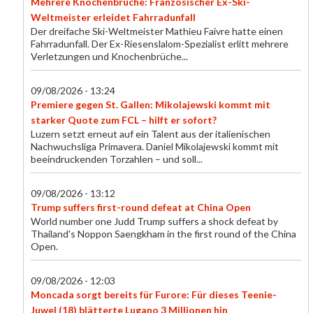
Mehrere Knochenbrüche: Französischer Ex-Ski-
Weltmeister erleidet Fahrradunfall
Der dreifache Ski-Weltmeister Mathieu Faivre hatte einen
Fahrradunfall. Der Ex-Riesenslalom-Spezialist erlitt mehrere
Verletzungen und Knochenbrüche...
09/08/2026 - 13:24
Premiere gegen St. Gallen: Mikolajewski kommt mit
starker Quote zum FCL – hilft er sofort?
Luzern setzt erneut auf ein Talent aus der italienischen
Nachwuchsliga Primavera. Daniel Mikolajewski kommt mit
beeindruckenden Torzahlen – und soll...
09/08/2026 - 13:12
Trump suffers first-round defeat at China Open
World number one Judd Trump suffers a shock defeat by
Thailand's Noppon Saengkham in the first round of the China
Open.
09/08/2026 - 12:03
Moncada sorgt bereits für Furore: Für dieses Teenie-
Juwel (18) blätterte Lugano 3 Millionen hin