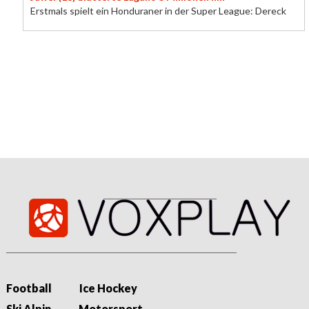
Erstmals spielt ein Honduraner in der Super League: Dereck
Moncada sorgt bei Lugano für Furore. Bei seinem ersten Tor
zeigt der Youngster Potenzial...
09/08/2026 - 11:58
Carrington makes 'white privilege' post after ejection
Chicago Sky guard DiJonai Carrington is ejected from her
side's defeat by Indiana Fever for committing a hard foul,
before taking to social media to...
Football
Ice Hockey
Ski Alpin
Motorsport