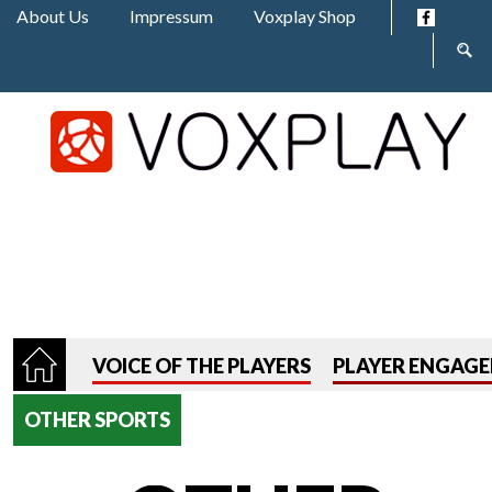
Jump to navigation
About Us
Impressum
Voxplay Shop
Sear
form
VOICE OF THE PLAYERS
PLAYER ENGAG
OTHER SPORTS