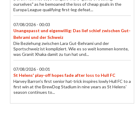
ourselves" as he bemoaned the loss of cheap goals in the
Europa League qualifying first-leg defeat...
07/08/2026 - 00:03
Unangepasst und eigenwillig: Das lief schief zwischen Gut-
Behrami und der Schweiz
Die Beziehung zwischen Lara Gut-Behrami und der
Sportschweiz ist kompliziert. Wie es so weit kommen konnte,
was Granit Xhaka damit zu tun hat und...
07/08/2026 - 00:01
St Helens' play-off hopes fade after loss to Hull FC
Harvey Barron's first senior hat-trick inspires lowly Hull FC to a
first win at the BrewDog Stadium in nine years as St Helens'
season continues to...
06/08/2026 - 23:26
Birmingham sign striker Effa Effa for £100K
Birmingham City sign France youth international Chancelle
Effa Effa from Le Havre.